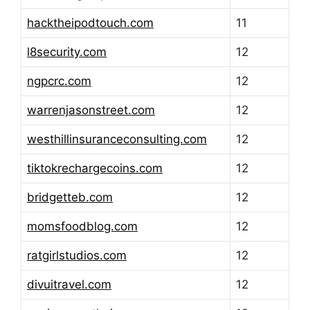
hacktheipodtouch.com
11
l8security.com
12
ngpcrc.com
12
warrenjasonstreet.com
12
westhillinsuranceconsulting.com
12
tiktokrechargecoins.com
12
bridgetteb.com
12
momsfoodblog.com
12
ratgirlstudios.com
12
divuitravel.com
12