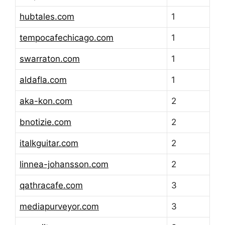
hubtales.com
1
tempocafechicago.com
1
swarraton.com
1
aldafla.com
1
aka-kon.com
2
bnotizie.com
2
italkguitar.com
2
linnea-johansson.com
2
qathracafe.com
3
mediapurveyor.com
3