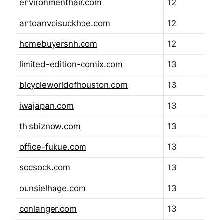
environmenthair.com
12
antoanvoisuckhoe.com
12
homebuyersnh.com
12
limited-edition-comix.com
13
bicycleworldofhouston.com
13
iwajapan.com
13
thisbiznow.com
13
office-fukue.com
13
socsock.com
13
ounsielhage.com
13
conlanger.com
13