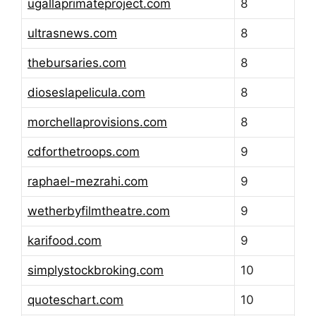
ugallaprimateproject.com
8
ultrasnews.com
8
thebursaries.com
8
dioseslapelicula.com
8
morchellaprovisions.com
8
cdforthetroops.com
9
raphael-mezrahi.com
9
wetherbyfilmtheatre.com
9
karifood.com
9
simplystockbroking.com
10
quoteschart.com
10