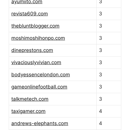
ayumiito.com
3
revista609.com
3
thebluntblogger.com
3
moshimoshihonpo.com
3
dineprestons.com
3
vivaciouslyvivian.com
3
bodyessencelondon.com
3
gameonlinefootball.com
3
talkmetech.com
3
taxigamer.com
4
andrews-elephants.com
4