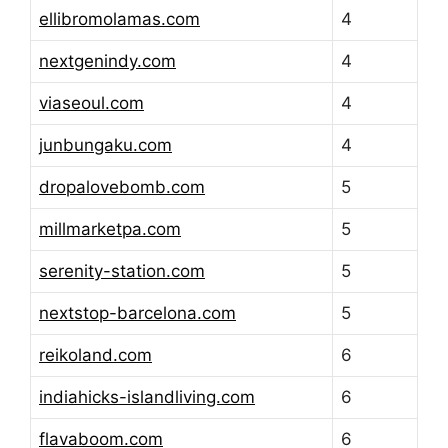
ellibromolamas.com
4
nextgenindy.com
4
viaseoul.com
4
junbungaku.com
4
dropalovebomb.com
5
millmarketpa.com
5
serenity-station.com
5
nextstop-barcelona.com
5
reikoland.com
6
indiahicks-islandliving.com
6
flavaboom.com
6