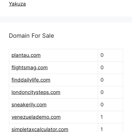
Yakuza
Domain For Sale
plantau.com
0
flightsmag.com
0
finddailylife.com
0
londoncitysteps.com
0
sneakerily.com
0
venezuelademo.com
1
simpletaxcalculator.com
1