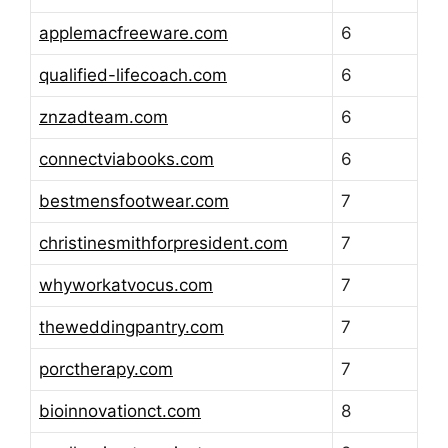
applemacfreeware.com
6
qualified-lifecoach.com
6
znzadteam.com
6
connectviabooks.com
6
bestmensfootwear.com
7
christinesmithforpresident.com
7
whyworkatvocus.com
7
theweddingpantry.com
7
porctherapy.com
7
bioinnovationct.com
8