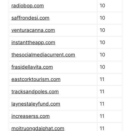
radiobop.com
10
saffrondesi.com
10
venturacanna.com
10
instanttheapp.com
10
thesocialmediacurrent.com
10
frasidellavita.com
10
eastcorktourism.com
11
tracksandpoles.com
11
laynestaleyfund.com
11
increaserss.com
11
moitruongdaiphat.com
11