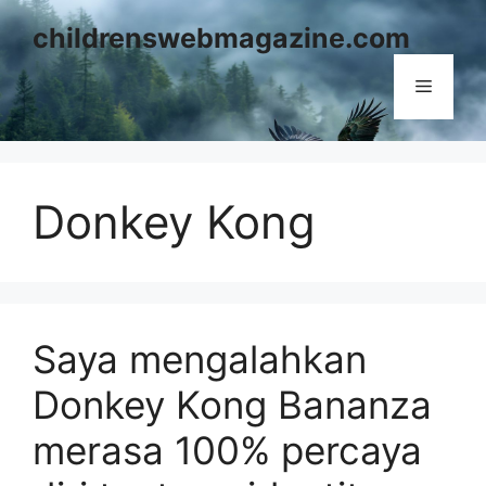
Skip
childrenswebmagazine.com
to
content
Menu
Donkey Kong
Saya mengalahkan
Donkey Kong Bananza
merasa 100% percaya