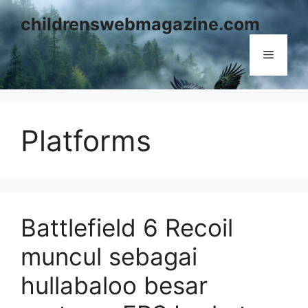
Skip
childrenswebmagazine.com
to
content
Menu
Platforms
Battlefield 6 Recoil
muncul sebagai
hullabaloo besar