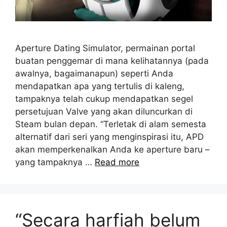
Aperture Dating Simulator, permainan portal
buatan penggemar di mana kelihatannya (pada
awalnya, bagaimanapun) seperti Anda
mendapatkan apa yang tertulis di kaleng,
tampaknya telah cukup mendapatkan segel
persetujuan Valve yang akan diluncurkan di
Steam bulan depan. “Terletak di alam semesta
alternatif dari seri yang menginspirasi itu, APD
akan memperkenalkan Anda ke aperture baru –
yang tampaknya …
Read more
“Secara harfiah belum