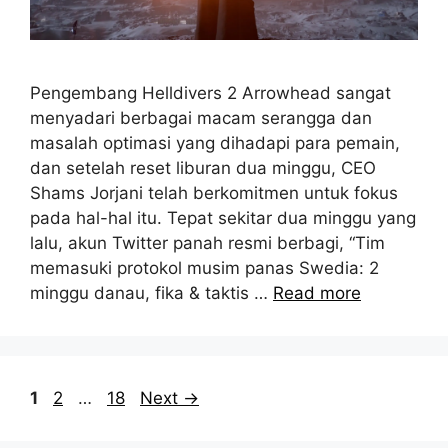
Pengembang Helldivers 2 Arrowhead sangat
menyadari berbagai macam serangga dan
masalah optimasi yang dihadapi para pemain,
dan setelah reset liburan dua minggu, CEO
Shams Jorjani telah berkomitmen untuk fokus
pada hal-hal itu. Tepat sekitar dua minggu yang
lalu, akun Twitter panah resmi berbagi, “Tim
memasuki protokol musim panas Swedia: 2
minggu danau, fika & taktis …
Read more
Page
Page
Page
1
2
…
18
Next
→