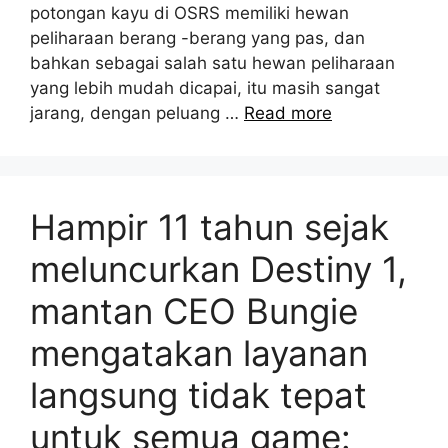
potongan kayu di OSRS memiliki hewan
peliharaan berang -berang yang pas, dan
bahkan sebagai salah satu hewan peliharaan
yang lebih mudah dicapai, itu masih sangat
jarang, dengan peluang …
Read more
Hampir 11 tahun sejak
meluncurkan Destiny 1,
mantan CEO Bungie
mengatakan layanan
langsung tidak tepat
untuk semua game: