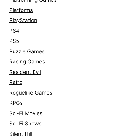
Platforms
PlayStation
PS4
PS5
Puzzle Games
Racing Games
Resident Evil
Retro
Roguelike Games
RPGs
Sci-Fi Movies
Sci-Fi Shows
Silent Hill