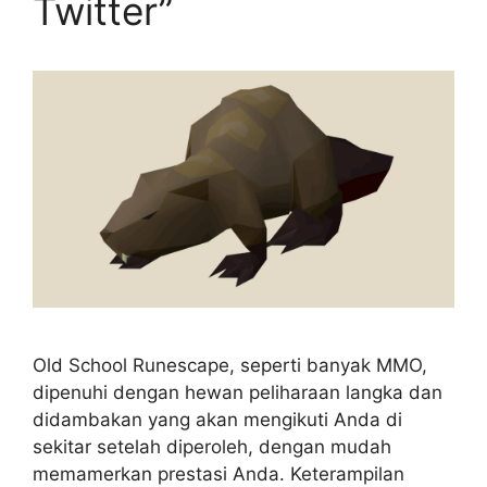
Twitter”
Old School Runescape, seperti banyak MMO,
dipenuhi dengan hewan peliharaan langka dan
didambakan yang akan mengikuti Anda di
sekitar setelah diperoleh, dengan mudah
memamerkan prestasi Anda. Keterampilan