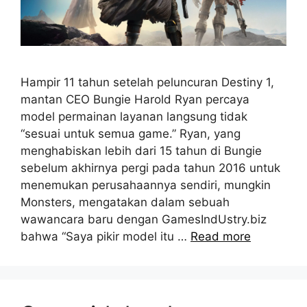
Hampir 11 tahun setelah peluncuran Destiny 1,
mantan CEO Bungie Harold Ryan percaya
model permainan layanan langsung tidak
“sesuai untuk semua game.” Ryan, yang
menghabiskan lebih dari 15 tahun di Bungie
sebelum akhirnya pergi pada tahun 2016 untuk
menemukan perusahaannya sendiri, mungkin
Monsters, mengatakan dalam sebuah
wawancara baru dengan GamesIndUstry.biz
bahwa “Saya pikir model itu …
Read more