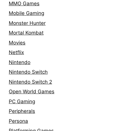
MMO Games
Mobile Gaming
Monster Hunter
Mortal Kombat
Movies
Netflix
Nintendo
Nintendo Switch
Nintendo Switch 2
Open World Games
PC Gaming
Peripherals
Persona
Platforming Games