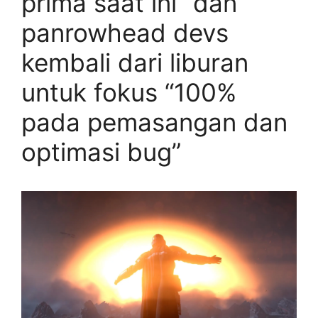
prima saat ini” dan
panrowhead devs
kembali dari liburan
untuk fokus “100%
pada pemasangan dan
optimasi bug”