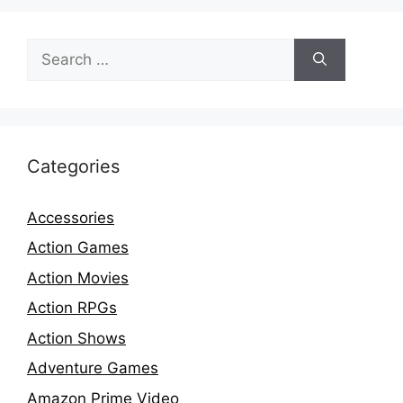
Search
for:
Categories
Accessories
Action Games
Action Movies
Action RPGs
Action Shows
Adventure Games
Amazon Prime Video