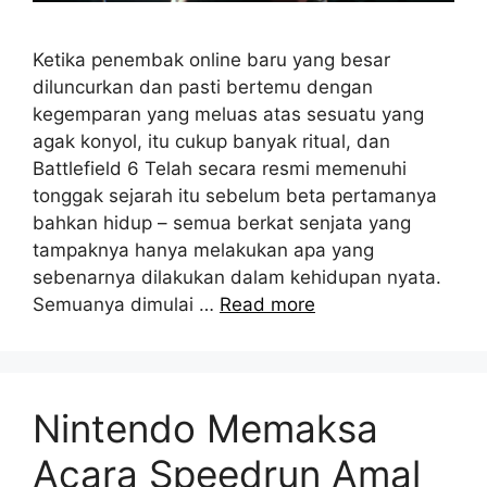
Ketika penembak online baru yang besar
diluncurkan dan pasti bertemu dengan
kegemparan yang meluas atas sesuatu yang
agak konyol, itu cukup banyak ritual, dan
Battlefield 6 Telah secara resmi memenuhi
tonggak sejarah itu sebelum beta pertamanya
bahkan hidup – semua berkat senjata yang
tampaknya hanya melakukan apa yang
sebenarnya dilakukan dalam kehidupan nyata.
Semuanya dimulai …
Read more
Nintendo Memaksa
Acara Speedrun Amal