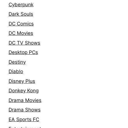
Cyberpunk
Dark Souls
DC Comics
DC Movies
DC TV Shows
Desktop PCs
Destiny
Diablo
Disney Plus
Donkey Kong
Drama Movies
Drama Shows
EA Sports FC